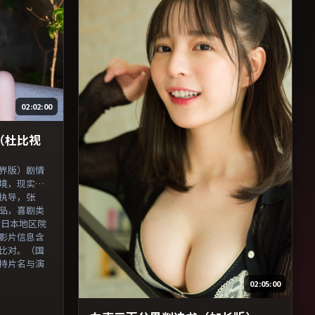
叉检索。）
02:02:00
（杜比视
界版）剧情
境，现实压
执导，张
品，喜剧类
日于日本地区院
影片信息含
比对。（国
持片名与演
02:05:00