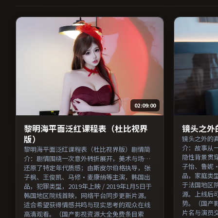
02:09:00
黎明海平面泛红课程表（杜比视界
镜头之外
版）
镜头之外的
介：故事从
黎明海平面泛红课程表（杜比视界版）剧情简
隐性背景贯
介：剧情围绕一次意外转折展开，美术与场景
子怡、鲁妮
还原了特定年代质感；由斯皮尔伯格执导，张
品，家庭类型，
子枫、王俊凯、马修·麦康纳等主演，韩国出
于法国地区
品，犯罪类型，2019年上映 / 2019年1月5日于
源。上线后
韩国地区院线首映，网络平台同步更新片源。
势。（国产
适合希望获得情感共鸣与现实思考的观众在线
片名与演员
高清观看。（国产影视资源大全免费条目索