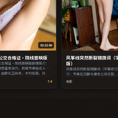
02:22:00
公交合格证·院线首映版
风筝线突然断裂锦旗词（
版）
交合格证·院线首映版剧情简介：
制而富有张力，剪辑节奏贴合人物
风筝线突然断裂锦旗词（字幕修订
；由顾长卫执导，木村拓哉、孙
介：节奏在沉静与爆发之间交替，
聪等主演，澳大利亚出品，历史类
开却保留开放式回味；由丹尼斯·
7.4
电影
上映 / 2019年3月2日于澳大利亚地
导，木村拓哉、周冬雨、鲁妮·玛
，网络平台同步更新片源。推荐给
日本出品，科幻类型，2023年上映 /
义叙事与人文关怀题材的影迷。
9日于日本地区院线首映，网络平
资源大全免费条目索引，支持片名
源。整体观感沉稳耐看，适合反复
检索。）
镜头。（国产影视资源大全免费条
持片名与演员交叉检索。）