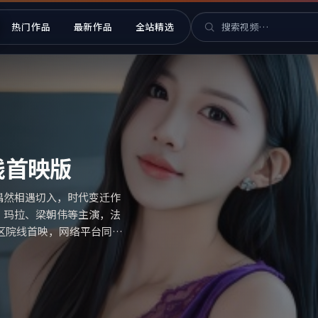
热门作品
最新作品
全站精选
 华语片库与热播索引
比视界版）
场偶然相遇切入，时代变迁
役所广司等主演，日本出
区院线首映，网络平台同步更新
影视资源大全免费条目索