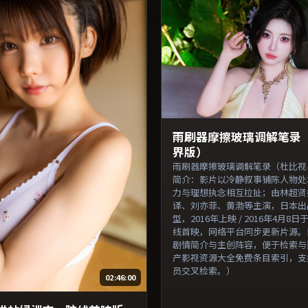
雨刷器摩擦玻璃调解笔录
界版）
雨刷器摩擦玻璃调解笔录（杜比视
简介：影片以冷静叙事铺陈人物处
力与理想执念相互拉扯；由林超贤
译、刘亦菲、黄渤等主演，日本出
型，2016年上映 / 2016年4月8
线首映，网络平台同步更新片源。
剧情简介与主创阵容，便于检索与
产影视资源大全免费条目索引，支
员交叉检索。）
02:46:00