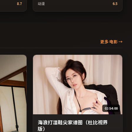
裕和执导，
8.7
动漫
6.5
型，2023年上映 / 2023年2月15日于日本地区院
，日本出
线首映，网络平台同步更新片源。若你偏爱节
3年11月25日
奏不急躁、人物立体的作品，值得一看。（国
步更新片
产影视资源大全免费条目索引，支持片名与演
列作品一并
员交叉检索。）
费条目索
更多 电影
→
02:54:00
海浪打湿鞋尖家谱图（杜比视界
版）