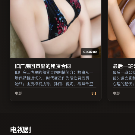
01:36:00
旧厂房回声里的租赁合同
最后一班
旧厂房回声里的租赁合同剧情简介：故事从一
最后一班公
场偶然相遇切入，时代变迁作为隐性背景贯穿
镜头语言克
始终；由贾樟柯执导，孙俪、倪妮、易烊千玺
心理的起伏
等主演，英国出品，悬疑类型，2019年上映 /
俪、妻夫木
电影
8.1
电影
2019年1月12日于英国地区院线首映，网络平台
型，2019年
同步更新片源。上线后可持续关注影片评分与
区院线首映
观众口碑走势。（国产影视资源大全免费条目
喜爱现实主
索引，支持片名与演员交叉检索。）
（国产影视
与演员交叉
电视剧