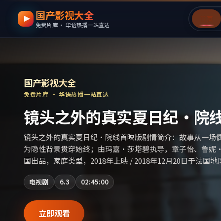
国产影视大全
跳过导航，进入正文
首页
免费片库 · 华语热播一站直达
国产影视资源大全免费
｜
国产影视大全
—
国产影视大全
免费片库 · 华语热播一站直达
路灯依次点亮买卖合同（杜
路灯依次点亮买卖合同（杜比视界版）剧情简介：故事从一
作为隐性背景贯穿始终；由是枝裕和执导，蒋雯丽、孙俪、
品，历史类型，2021年上映 / 2021年8月20日于日本地
片源。上线后可持续关注影片评分与观众口碑走势。（国产
动漫
8.8
01:41:00
引，支持片名与演员交叉检索。）
立即观看