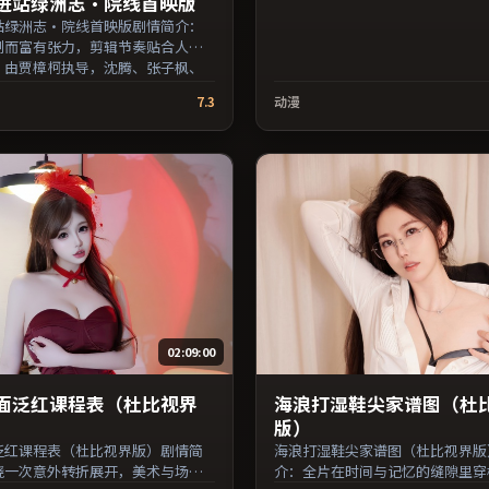
进站绿洲志·院线首映版
站绿洲志·院线首映版剧情简介：
制而富有张力，剪辑节奏贴合人物
；由贾樟柯执导，沈腾、张子枫、
拉梅等主演，中国大陆出品，惊悚
7.3
动漫
年上映 / 2020年9月27日于中国大陆
映，网络平台同步更新片源。推荐
主义叙事与人文关怀题材的影迷。
资源大全免费条目索引，支持片名
检索。）
02:09:00
面泛红课程表（杜比视界
海浪打湿鞋尖家谱图（杜
版）
泛红课程表（杜比视界版）剧情简
海浪打湿鞋尖家谱图（杜比视界版
绕一次意外转折展开，美术与场景
介：全片在时间与记忆的缝隙里穿