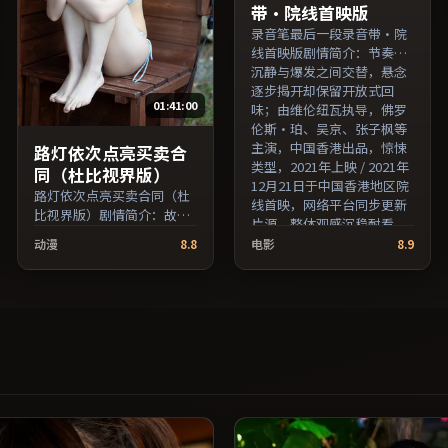
带·院线首映版
录音笔最后一段录音带·院
线首映版剧情简介：节奏在
沉静与爆发之间交替，悬念
逐步揭开却保留开放式回
01:41:00
味；由维伦纽瓦执导，佛罗
伦斯·珀、吴京、张子枫等
主演，中国香港出品，惊悚
路灯依次点亮买卖合
类型，2021年上映 / 2021年
同（杜比视界版）
12月21日于中国香港地区院
路灯依次点亮买卖合同（杜
线首映，网络平台同步更新
比视界版）剧情简介：故事
片源。整体观感沉稳耐看，
从一场偶然相遇切入，时代
适合反复品味台词与镜头。
动漫
8.8
电影
8.9
变迁作为隐性背景贯穿始
（国产影视资源大全免费条
终；由是枝裕和执导，蒋雯
目索引，支持片名与演员交
丽、孙俪、役所广司等主
叉检索。）
演，日本出品，历史类型，
2021年上映 / 2021年8月20
日于日本地区院线首映，网
络平台同步更新片源。上线
后可持续关注影片评分与观
众口碑走势。（国产影视资
源大全免费条目索引，支持
片名与演员交叉检索。）