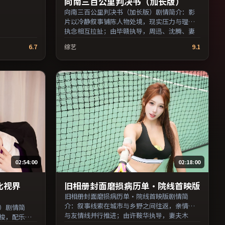
向南三百公里判决书（加长版）
向南三百公里判决书（加长版）剧情简介：影
片以冷静叙事铺陈人物处境，现实压力与理想
执念相互拉扯；由毕赣执导，周迅、沈腾、妻
夫木聪等主演，澳大利亚出品，动作类型，
6.7
综艺
9.1
2022年上映 / 2022年12月11日于澳大利亚地区
院线首映，网络平台同步更新片源。影片信息
含剧情简介与主创阵容，便于检索与比对。
（国产影视资源大全免费条目索引，支持片名
与演员交叉检索。）
02:54:00
02:18:00
比视界
旧相册封面磨损病历单·院线首映版
旧相册封面磨损病历单·院线首映版剧情简
介：叙事线索在城市与乡野之间往返，亲情线
）剧情简
与友情线并行推进；由许鞍华执导，妻夫木
梭，配乐与
聪、吴京、蒋雯丽等主演，日本出品，科幻类