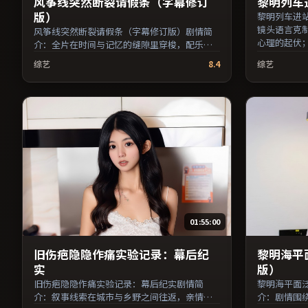
风筝线突然断裂请假条（字幕修订
黎明列车
版）
黎明列车进
镜头语言克
风筝线突然断裂请假条（字幕修订版）剧情简
心理的起伏
介：全片在时间与记忆的缝隙里穿梭，配乐与
提莫西·查
声场强化了情绪的层次感；由郭帆执导，倪
综艺
8.4
综艺
类型，2020
妮、蒋雯丽、周冬雨等主演，中国台湾出品，
地区院线首
悬疑类型，2025年上映 / 2025年3月2日于中国
给喜爱现实
台湾地区院线首映，网络平台同步更新片源。
（国产影视
欢迎结合演员代表作与导演序列作品一并检索
与演员交叉
观看。（国产影视资源大全免费条目索引，支
持片名与演员交叉检索。）
01:55:00
旧伤疤隐隐作痛实验记录：幕后纪
黎明海平
实
版）
旧伤疤隐隐作痛实验记录：幕后纪实剧情简
黎明海平面
介：叙事线索在城市与乡野之间往返，亲情线
介：剧情围