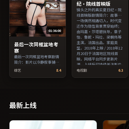
纪·院线首映版
镜头之外的真实夏日纪·院
线首映版剧情简介：故事从
一场偶然相遇切入，时代变
迁作为隐性背景贯穿始终；
01:36:00
由玛嘉·莎塔碧执导，章子
怡、鲁妮·玛拉、梁朝伟等
主演，法国出品，家庭类
最后一次同框盆地考
型，2018年上映 / 2018年12
察
月20日于法国地区院线首
最后一次同框盆地考察剧情
映，网络平台同步更新片
简介：影片以冷静叙事铺陈
源。上线后可持续关注影片
人物处境，现实压力与理想
评分与观众口碑走势。（国
综艺
8.4
电视剧
6.3
执念相互拉扯；由徐克执
产影视资源大全免费条目索
导，役所广司、黄政民、倪
引，支持片名与演员交叉检
妮等主演，日本出品，动作
索。）
类型，2020年上映 / 2020年
9月7日于日本地区院线首
映，网络平台同步更新片
最新上线
源。影片信息含剧情简介与
主创阵容，便于检索与比
对。（国产影视资源大全免
费条目索引，支持片名与演
员交叉检索。）