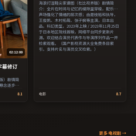
海浪打湿鞋尖家谱图（杜比视界版）剧情简
介：全片在时间与记忆的缝隙里穿梭，配乐与
声场强化了情绪的层次感；由是枝裕和执导，
王俊凯、木村拓哉、张子枫等主演，日本出
品，科幻类型，2023年上映 / 2023年11月25日
于日本地区院线首映，网络平台同步更新片
源。欢迎结合演员代表作与导演序列作品一并
检索观看。（国产影视资源大全免费条目索
引，支持片名与演员交叉检索。）
02:12:00
字幕修订
版）剧情简
悬念逐步揭
维伦纽瓦执
8.1
电影
8.7
拉等主演，
 2023年8月
台同步更新片
品味台词与
目索引，支
更多 电视剧
→