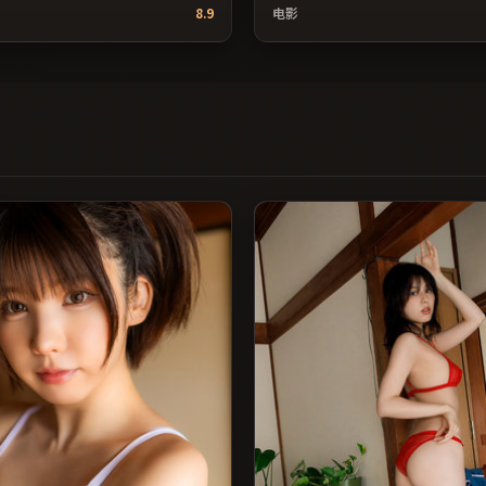
年代质感；由斯皮尔伯格执导，张
声场强化了情绪的层次感；由是枝
8.9
电影
凯、马修·麦康纳等主演，韩国出
王俊凯、木村拓哉、张子枫等主演
2019年上映 / 2019年1月5日于
品，科幻类型，2023年上映 / 202
线首映，网络平台同步更新片源。
于日本地区院线首映，网络平台同
得情感共鸣与现实思考的观众在线
源。欢迎结合演员代表作与导演序
（国产影视资源大全免费条目索
检索观看。（国产影视资源大全免
名与演员交叉检索。）
引，支持片名与演员交叉检索。）