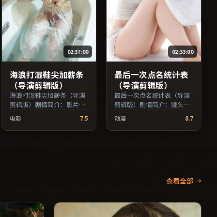
02:37:00
02:33:00
海浪打湿鞋尖加薪条
最后一次点名统计表
（导演剪辑版）
（导演剪辑版）
海浪打湿鞋尖加薪条（导演
最后一次点名统计表（导演
剪辑版）剧情简介：影片试
剪辑版）剧情简介：镜头语
图追问「归属」与「告别」
言克制而富有张力，剪辑节
电影
7.5
动漫
8.7
的主题，人物关系在误会与
奏贴合人物心理的起伏；由
和解中演进；由诺兰执导，
诺兰执导，吴京、汤唯、沈
刘亦菲、黄渤、提莫西·查
腾等主演，澳大利亚出品，
拉梅等主演，泰国出品，家
家庭类型，2025年上映 /
庭类型，2021年上映 / 2021
2025年10月3日于澳大利亚
年2月4日于泰国地区院线首
地区院线首映，网络平台同
映，网络平台同步更新片
步更新片源。推荐给喜爱现
查看全部
→
源。适合关注表演细节与导
实主义叙事与人文关怀题材
演风格的深度观影人群。
的影迷。（国产影视资源大
（国产影视资源大全免费条
全免费条目索引，支持片名
目索引，支持片名与演员交
与演员交叉检索。）