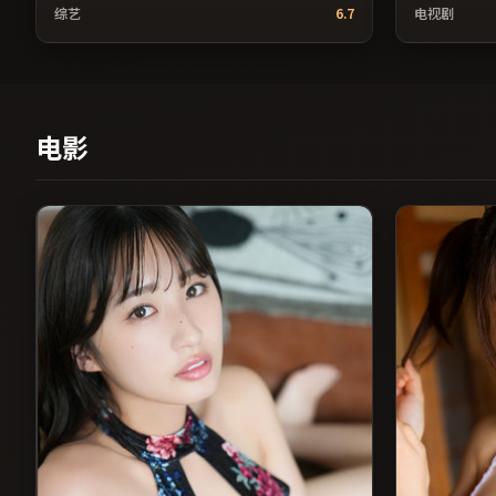
与友情线并行推进；由娄烨执导，鲁妮·玛
还原了特定
综艺
6.7
电视剧
拉、雷佳音、蒋雯丽等主演，中国大陆出品，
子枫、王俊
动作类型，2020年上映 / 2020年12月13日于中
品，犯罪类型，
国大陆地区院线首映，网络平台同步更新片
韩国地区院
源。若你偏爱节奏不急躁、人物立体的作品，
适合希望获
值得一看。（国产影视资源大全免费条目索
高清观看。
引，支持片名与演员交叉检索。）
引，支持片
电影