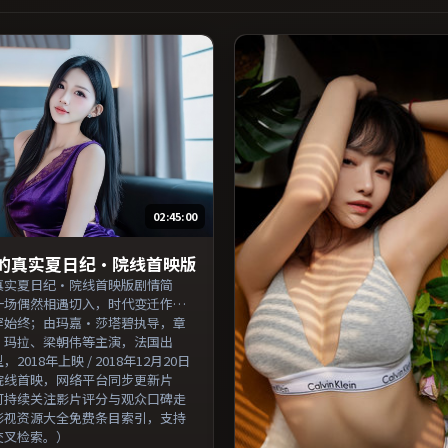
02:45:00
的真实夏日纪·院线首映版
真实夏日纪·院线首映版剧情简
一场偶然相遇切入，时代变迁作为
穿始终；由玛嘉·莎塔碧执导，章
·玛拉、梁朝伟等主演，法国出
2018年上映 / 2018年12月20日
院线首映，网络平台同步更新片
可持续关注影片评分与观众口碑走
影视资源大全免费条目索引，支持
交叉检索。）